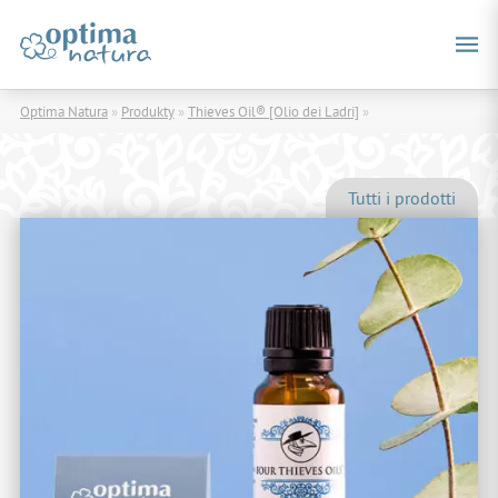
Optima Natura
»
Produkty
»
Thieves Oil® [Olio dei Ladri]
»
Tutti i prodotti