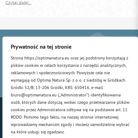
Czytaj dalej...
Prywatność na tej stronie
Strona https://optimanatura.eu oraz jej podstrony korzystają z
plików cookies w celach korzystania z narzędzi analitycznych,
STRONA
OLEJEK
PRODUKTY
MISJA
INSPIRACJE
AKTUALNOŚCI
reklamowych i społecznościowych. Powyższe cele nie
®
GŁÓWNA
ZŁODZIEI
wymagają od Optima Natura Sp. z o o. z siedzibą w Gródkach
DEUTSCH
ENGLISH
ITALIANO
POLSKI
Gródki 52/B, 13-206 Gródki, KRS: 650416, e-mail:
biuro@optimanatura.eu („Administrator”) identyfikowania
osób, których dane dotyczą, wobec czego przetwarzanie plików
cookies przez Administratora odbywa się na podstawie art. 11
RODO. Pomimo tego faktu, na naszej stronie internetowej
wprowadzamy mechanizm zgody i możesz samodzielnie wybrać
© Wszystkie prawa zastrzeżone:
Optima Natura 2026
. Projekt i wykonanie:
na które usługi się zgadzasz.
Flowtar Studio
.