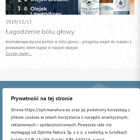
2019/12/15
Łagodzenie bólu głowy
Aromaterapeutyczna pomoc w bólu głowy – przygotuj olejek do masażu z
produktami, które kupisz w naszym sklepie.
Czytaj dalej...
Prywatność na tej stronie
Strona https://optimanatura.eu oraz jej podstrony korzystają z
plików cookies w celach korzystania z narzędzi analitycznych,
STRONA
OLEJEK
PRODUKTY
MISJA
INSPIRACJE
AKTUALNOŚCI
reklamowych i społecznościowych. Powyższe cele nie
®
GŁÓWNA
ZŁODZIEI
wymagają od Optima Natura Sp. z o o. z siedzibą w Gródkach
DEUTSCH
ENGLISH
ITALIANO
POLSKI
Gródki 52/B, 13-206 Gródki, KRS: 650416, e-mail: