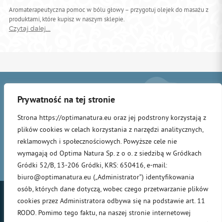
Aromaterapeutyczna pomoc w bólu głowy – przygotuj olejek do masażu z
produktami, które kupisz w naszym sklepie.
Czytaj dalej...
Prywatność na tej stronie
Strona https://optimanatura.eu oraz jej podstrony korzystają z
plików cookies w celach korzystania z narzędzi analitycznych,
STRONA
OLEJEK
PRODUKTY
MISJA
INSPIRACJE
AKTUALNOŚCI
reklamowych i społecznościowych. Powyższe cele nie
®
GŁÓWNA
ZŁODZIEI
wymagają od Optima Natura Sp. z o o. z siedzibą w Gródkach
DEUTSCH
ENGLISH
ITALIANO
POLSKI
Gródki 52/B, 13-206 Gródki, KRS: 650416, e-mail:
biuro@optimanatura.eu („Administrator”) identyfikowania
osób, których dane dotyczą, wobec czego przetwarzanie plików
cookies przez Administratora odbywa się na podstawie art. 11
RODO. Pomimo tego faktu, na naszej stronie internetowej